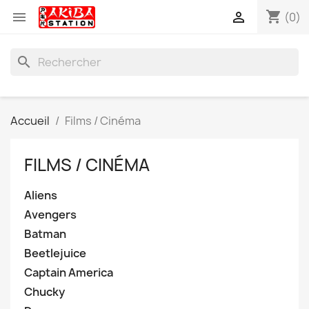
shopping_cart


(0)
search
Accueil
Films / Cinéma
FILMS / CINÉMA
Aliens
Avengers
Batman
Beetlejuice
Captain America
Chucky