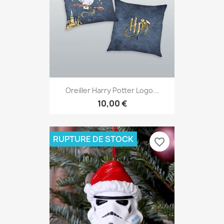
Oreiller Harry Potter Logo...
10,00 €
RUPTURE DE STOCK
favorite_border