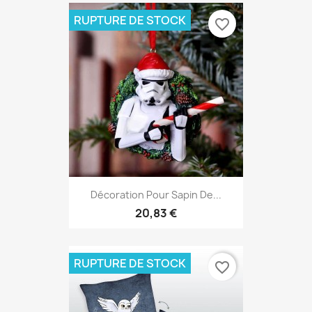
RUPTURE DE STOCK
favorite_border
Décoration Pour Sapin De...
20,83 €
RUPTURE DE STOCK
favorite_border