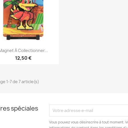
Aperçu rapide

Magnet À Collectionner...
12,50 €
ge 1-7 de 7 article(s)
res spéciales
Vous pouvez vous désinscrire à tout moment. V
informations de contact dans les conditions d'ut