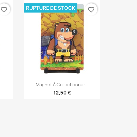
RUPTURE DE STOCK
favorite_border
favorite_border
Aperçu rapide

.
Magnet À Collectionner...
12,50 €