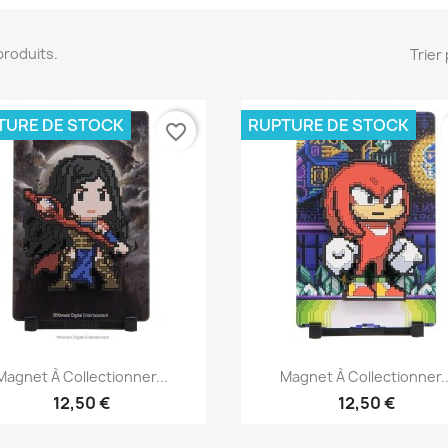
7 produits.
Trier 
TURE DE STOCK
RUPTURE DE STOCK
favorite_border
Aperçu rapide
Aperçu rapide


Magnet À Collectionner...
Magnet À Collectionner..
12,50 €
12,50 €