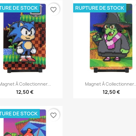
TURE DE STOCK
RUPTURE DE STOCK
favorite_border
Aperçu rapide
Aperçu rapide


Magnet À Collectionner...
Magnet À Collectionner..
12,50 €
12,50 €
TURE DE STOCK
favorite_border