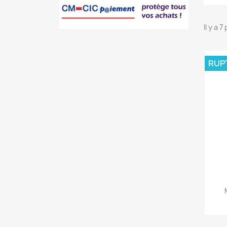
Il y a 
RUP