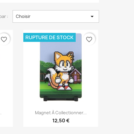

par :
Choisir
RUPTURE DE STOCK
favorite_border
favorite_border
Aperçu rapide

.
Magnet À Collectionner...
12,50 €