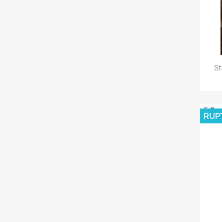
St
RUP