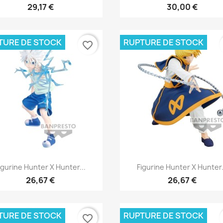
29,17 €
30,00 €
TURE DE STOCK
RUPTURE DE STOCK
favorite_border
Aperçu rapide
Aperçu rapide


igurine Hunter X Hunter...
Figurine Hunter X Hunter.
26,67 €
26,67 €
TURE DE STOCK
RUPTURE DE STOCK
favorite_border