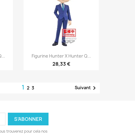
Aperçu rapide

...
Figurine Hunter X Hunter Q...
28,33 €
1

Suivant
2
3
ous trouverez pour cela nos