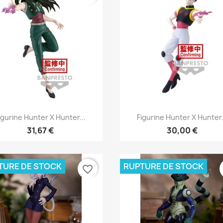
Aperçu rapide
Aperçu rapide


igurine Hunter X Hunter...
Figurine Hunter X Hunter.
31,67 €
30,00 €
TURE DE STOCK
RUPTURE DE STOCK
favorite_border