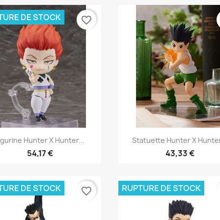
TURE DE STOCK
favorite_border
Aperçu rapide
Aperçu rapide


igurine Hunter X Hunter...
Statuette Hunter X Hunter
54,17 €
43,33 €
TURE DE STOCK
RUPTURE DE STOCK
favorite_border