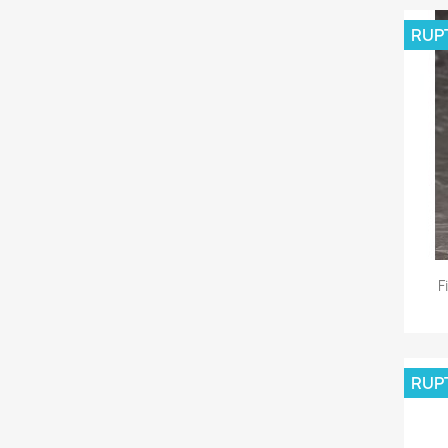
RUP
F
RUP