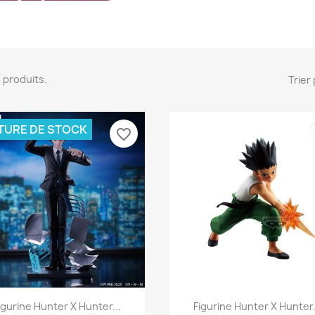
53 produits.
Trier 
TURE DE STOCK
favorite_border
Aperçu rapide
Aperçu rapide


igurine Hunter X Hunter...
Figurine Hunter X Hunter.