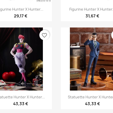
Aperçu rapide
Aperçu rapide


igurine Hunter X Hunter...
Figurine Hunter X Hunter.
29,17 €
31,67 €
favorite_border
Aperçu rapide
Aperçu rapide


atuette Hunter X Hunter...
Statuette Hunter X Hunter
43,33 €
43,33 €