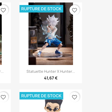
RUPTURE DE STOCK
favorite_border
favorite_border
Aperçu rapide

...
Statuette Hunter X Hunter...
41,67 €
RUPTURE DE STOCK
favorite_border
favorite_border