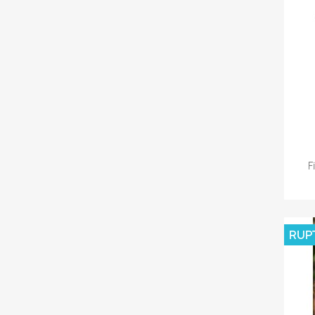
F
RUP