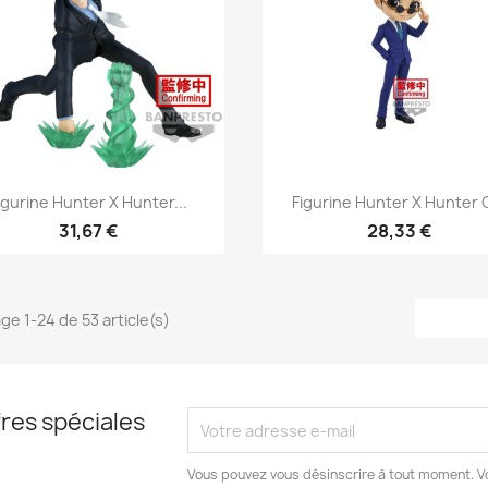
Aperçu rapide
Aperçu rapide


igurine Hunter X Hunter...
Figurine Hunter X Hunter Q
31,67 €
28,33 €
ge 1-24 de 53 article(s)
res spéciales
Vous pouvez vous désinscrire à tout moment. V