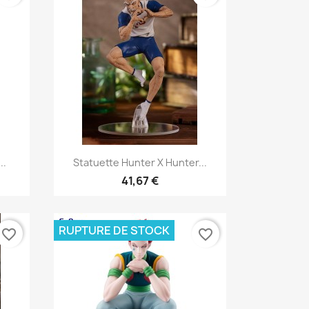
Aperçu rapide

..
Statuette Hunter X Hunter...
41,67 €
RUPTURE DE STOCK
favorite_border
favorite_border