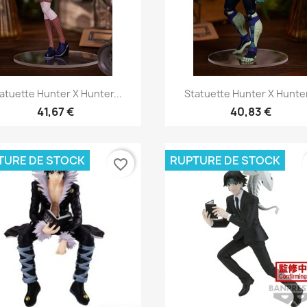
Aperçu rapide
Aperçu rapide


atuette Hunter X Hunter...
Statuette Hunter X Hunter
41,67 €
40,83 €
TURE DE STOCK
RUPTURE DE STOCK
favorite_border