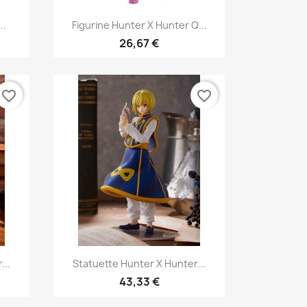
Aperçu rapide

..
Figurine Hunter X Hunter Q...
26,67 €
favorite_border
favorite_border
Aperçu rapide

...
Statuette Hunter X Hunter...
43,33 €