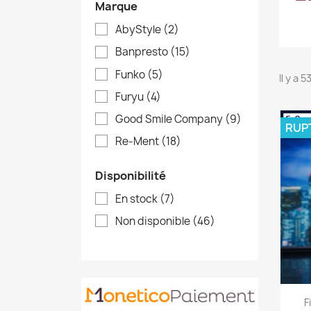
Marque
AbyStyle
(2)
Banpresto
(15)
Funko
(5)
Il y a 
Furyu
(4)
Good Smile Company
(9)
RUP
Re-Ment
(18)
Disponibilité
En stock
(7)
Non disponible
(46)
F