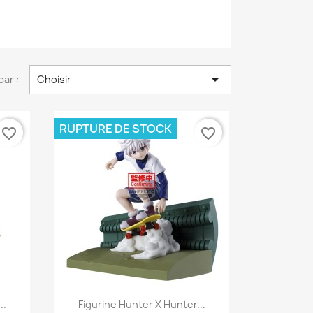

par :
Choisir
RUPTURE DE STOCK
favorite_border
favorite_border
Aperçu rapide

..
Figurine Hunter X Hunter...