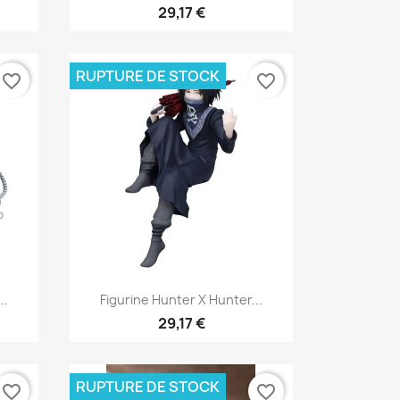
29,17 €
RUPTURE DE STOCK
favorite_border
favorite_border
Aperçu rapide

..
Figurine Hunter X Hunter...
29,17 €
RUPTURE DE STOCK
favorite_border
favorite_border