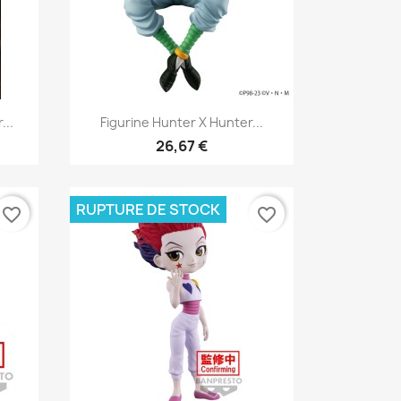
Aperçu rapide

...
Figurine Hunter X Hunter...
26,67 €
RUPTURE DE STOCK
favorite_border
favorite_border