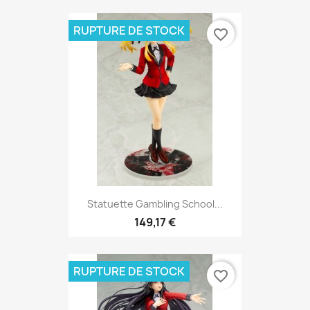
RUPTURE DE STOCK
favorite_border
Statuette Gambling School...
149,17 €
RUPTURE DE STOCK
favorite_border