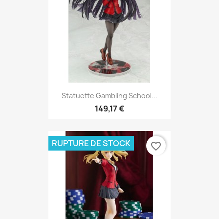
Statuette Gambling School...
149,17 €
RUPTURE DE STOCK
favorite_border