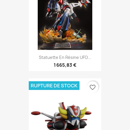
Statuette En Résine UFO...
1 665,83 €
RUPTURE DE STOCK
favorite_border