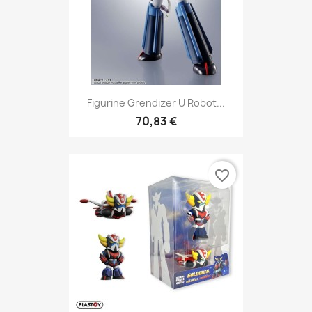
Figurine Grendizer U Robot...
70,83 €
favorite_border