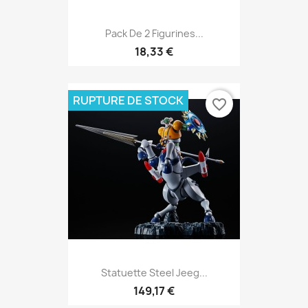
Pack De 2 Figurines...
18,33 €
RUPTURE DE STOCK
favorite_border
Statuette Steel Jeeg...
149,17 €