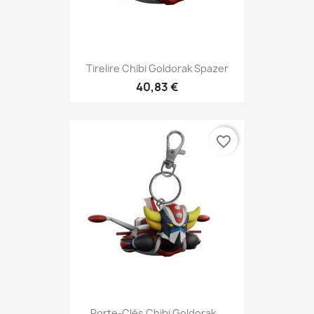
Tirelire Chibi Goldorak Spazer
40,83 €
favorite_border
Porte-Clés Chibi Goldorak...