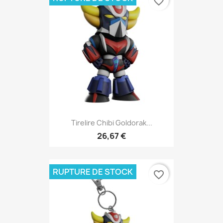
favorite_border
Tirelire Chibi Goldorak...
26,67 €
RUPTURE DE STOCK
favorite_border