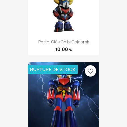
Porte-Clés Chibi Goldorak
10,00 €
RUPTURE DE STOCK
favorite_border