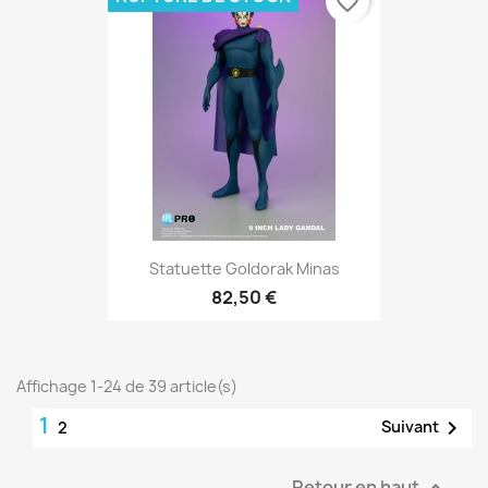
favorite_border
Statuette Goldorak Minas
82,50 €
Affichage 1-24 de 39 article(s)
1

Suivant
2
Retour en haut