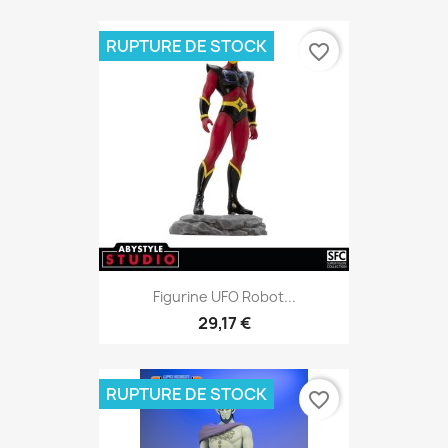
RUPTURE DE STOCK
favorite_border
Figurine UFO Robot...
29,17 €
RUPTURE DE STOCK
favorite_border