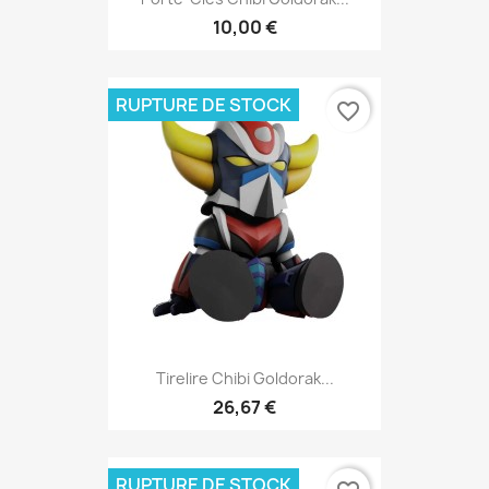
10,00 €
RUPTURE DE STOCK
favorite_border
Tirelire Chibi Goldorak...
26,67 €
RUPTURE DE STOCK