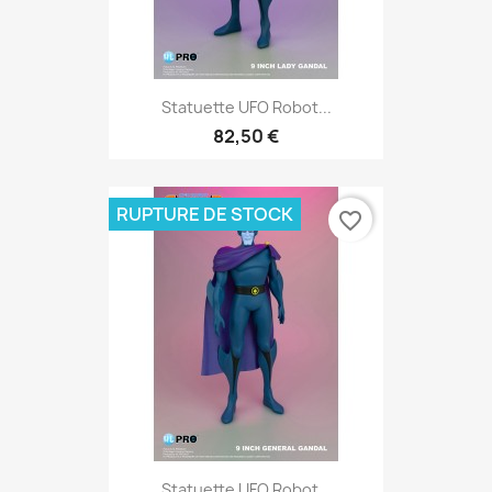
Statuette UFO Robot...
82,50 €
RUPTURE DE STOCK
favorite_border
Statuette UFO Robot...