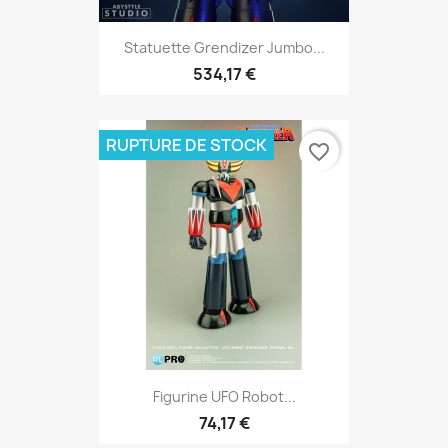
Statuette Grendizer Jumbo...
534,17 €
RUPTURE DE STOCK
favorite_border
Figurine UFO Robot...
74,17 €