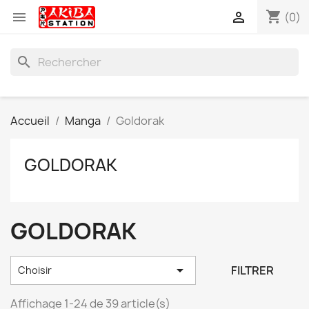
shopping_cart


(0)
search
Accueil
Manga
Goldorak
GOLDORAK
GOLDORAK

FILTRER
Choisir
Affichage 1-24 de 39 article(s)