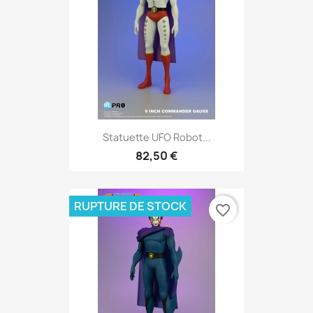
Statuette UFO Robot...
82,50 €
RUPTURE DE STOCK
favorite_border