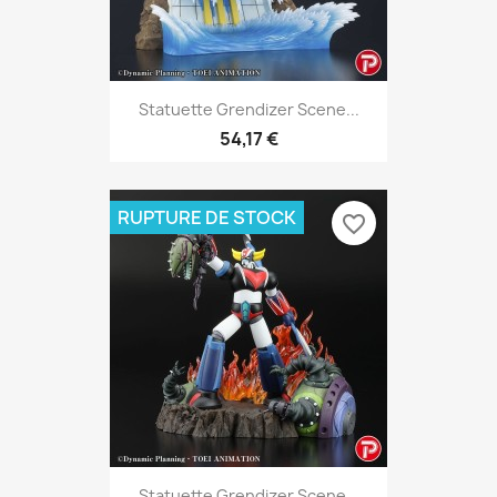
Statuette Grendizer Scene...
54,17 €
RUPTURE DE STOCK
favorite_border
Statuette Grendizer Scene...