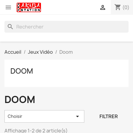
shopping_cart


(0)
search
Accueil
Jeux Vidéo
Doom
DOOM
DOOM

FILTRER
Choisir
Affichage 1-2 de 2 article(s)