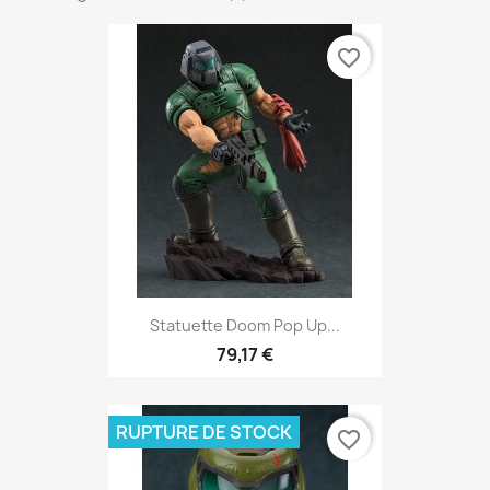
favorite_border
Statuette Doom Pop Up...
79,17 €
RUPTURE DE STOCK
favorite_border