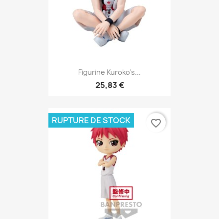
Figurine Kuroko's...
25,83 €
RUPTURE DE STOCK
favorite_border