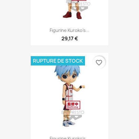
Figurine Kuroko's...
29,17 €
RUPTURE DE STOCK
favorite_border
Figurine Kuroko's...