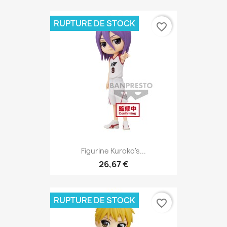
RUPTURE DE STOCK
favorite_border
Figurine Kuroko's...
26,67 €
RUPTURE DE STOCK
favorite_border