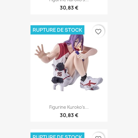
30,83 €
RUPTURE DE STOCK
favorite_border
Figurine Kuroko's...
30,83 €
RUPTURE DE STOCK