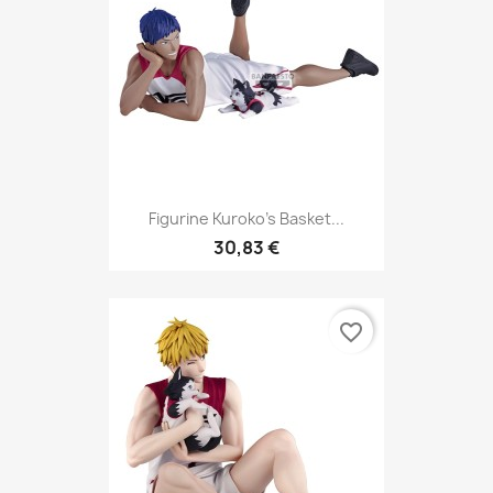
Figurine Kuroko's Basket...
30,83 €
favorite_border