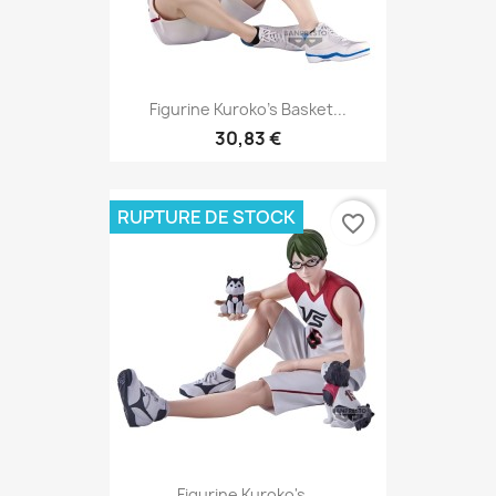
Figurine Kuroko's Basket...
30,83 €
RUPTURE DE STOCK
favorite_border
Figurine Kuroko's...