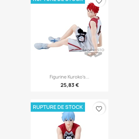
favorite_border
Figurine Kuroko's...
25,83 €
RUPTURE DE STOCK
favorite_border