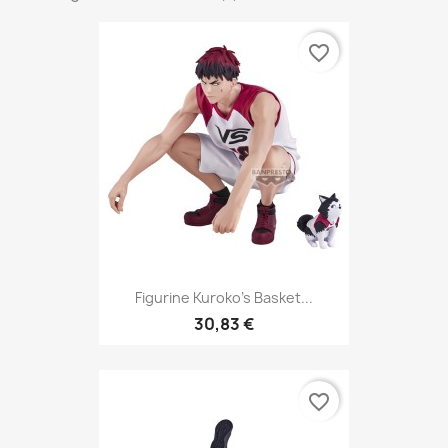
favorite_border
Figurine Kuroko's Basket...
30,83 €
favorite_border