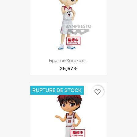
Figurine Kuroko's...
26,67 €
RUPTURE DE STOCK
favorite_border