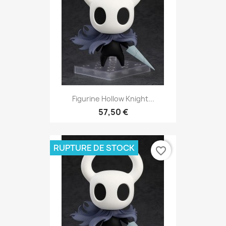
Figurine Hollow Knight...
57,50 €
RUPTURE DE STOCK
favorite_border