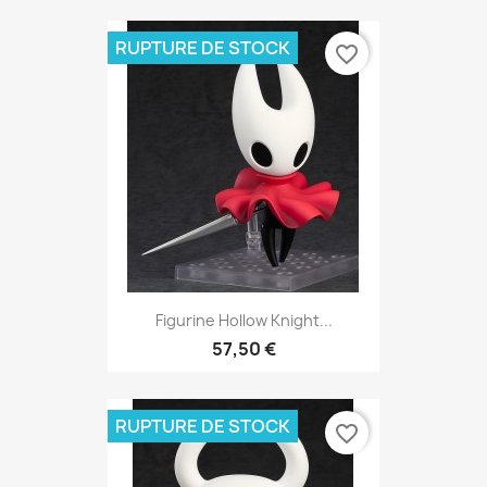
RUPTURE DE STOCK
favorite_border
Figurine Hollow Knight...
57,50 €
RUPTURE DE STOCK
favorite_border