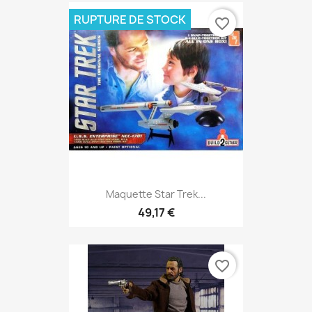
RUPTURE DE STOCK
favorite_border
Maquette Star Trek...
49,17 €
favorite_border