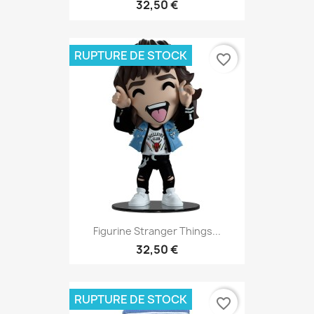
32,50 €
RUPTURE DE STOCK
favorite_border
Figurine Stranger Things...
32,50 €
RUPTURE DE STOCK
favorite_border