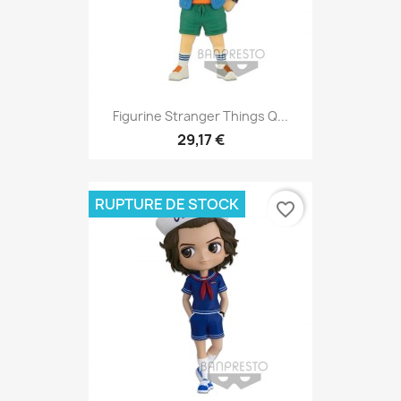
Figurine Stranger Things Q...
29,17 €
RUPTURE DE STOCK
favorite_border