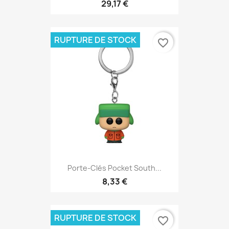
29,17 €
RUPTURE DE STOCK
favorite_border
Porte-Clés Pocket South...
8,33 €
RUPTURE DE STOCK
favorite_border