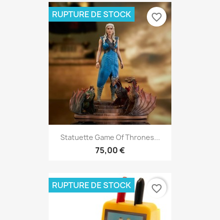
RUPTURE DE STOCK
favorite_border
Statuette Game Of Thrones...
75,00 €
RUPTURE DE STOCK
favorite_border