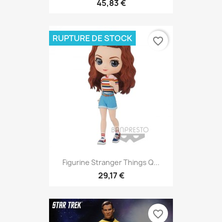
45,83 €
RUPTURE DE STOCK
favorite_border
Figurine Stranger Things Q...
29,17 €
favorite_border