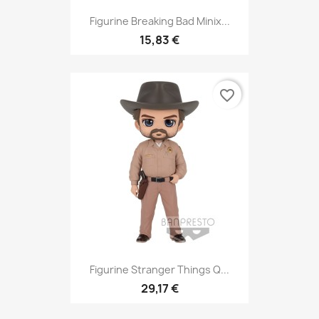
Figurine Breaking Bad Minix...
15,83 €
favorite_border
Figurine Stranger Things Q...
29,17 €