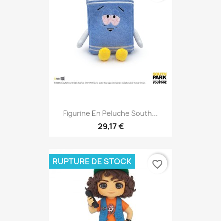
Figurine En Peluche South...
29,17 €
RUPTURE DE STOCK
favorite_border