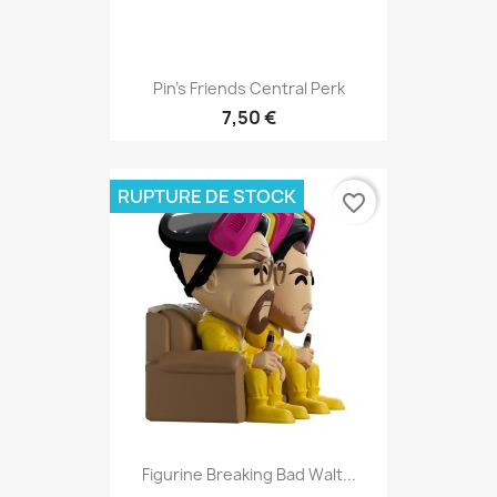
Pin's Friends Central Perk
7,50 €
RUPTURE DE STOCK
favorite_border
Figurine Breaking Bad Walt...