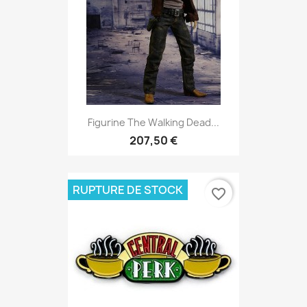
Figurine The Walking Dead...
207,50 €
RUPTURE DE STOCK
favorite_border