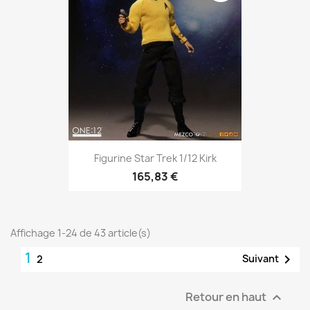
Figurine Star Trek 1/12 Kirk
165,83 €
Affichage 1-24 de 43 article(s)
1

Suivant
2
Retour en haut
