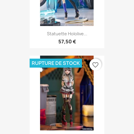
Statuette Hololive...
57,50 €
RUPTURE DE STOCK
favorite_border