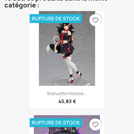
catégorie :
RUPTURE DE STOCK
favorite_border
Statuette Hololive...
45,83 €
RUPTURE DE STOCK
favorite_border