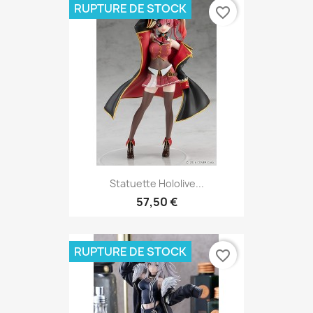
RUPTURE DE STOCK
favorite_border
Statuette Hololive...
57,50 €
RUPTURE DE STOCK
favorite_border