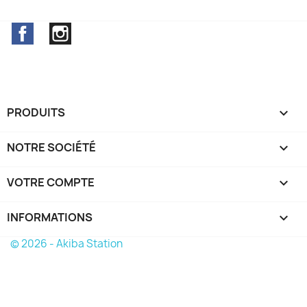
Facebook
Instagram
PRODUITS

NOTRE SOCIÉTÉ

VOTRE COMPTE

INFORMATIONS
keyboard_arrow_down
© 2026 - Akiba Station