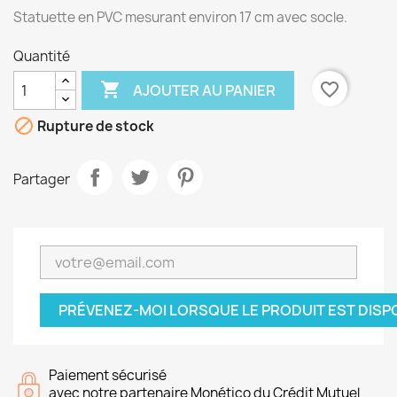
Statuette en PVC mesurant environ 17 cm avec socle.
Quantité

favorite_border
AJOUTER AU PANIER

Rupture de stock
Partager
PRÉVENEZ-MOI LORSQUE LE PRODUIT EST DISP
Paiement sécurisé
avec notre partenaire Monético du Crédit Mutuel