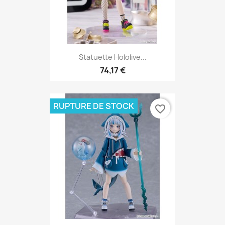
Statuette Hololive...
74,17 €
RUPTURE DE STOCK
favorite_border