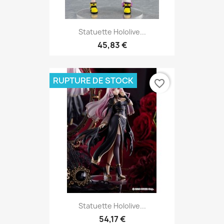
Statuette Hololive...
45,83 €
RUPTURE DE STOCK
favorite_border
Statuette Hololive...
54,17 €