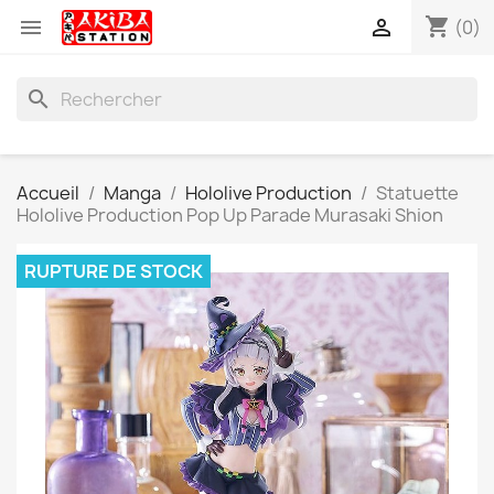
shopping_cart


(0)
search
Accueil
Manga
Hololive Production
Statuette
Hololive Production Pop Up Parade Murasaki Shion
RUPTURE DE STOCK