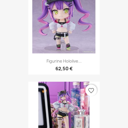
Figurine Hololive...
62,50 €
favorite_border