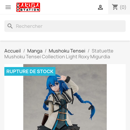
shopping_cart


(0)
search
Accueil
Manga
Mushoku Tensei
Statuette
Mushoku Tensei Collection Light Roxy Migurdia
RUPTURE DE STOCK