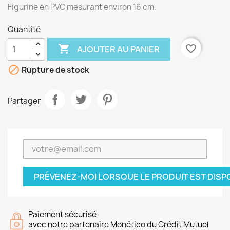
Figurine en PVC mesurant environ 16 cm.
Quantité

favorite_border
AJOUTER AU PANIER

Rupture de stock
Partager
PRÉVENEZ-MOI LORSQUE LE PRODUIT EST DISP
Paiement sécurisé
avec notre partenaire Monético du Crédit Mutuel