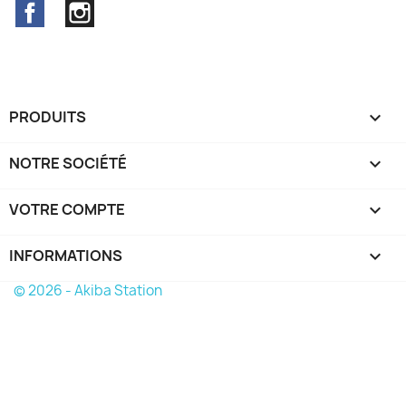
Facebook
Instagram
PRODUITS

NOTRE SOCIÉTÉ

VOTRE COMPTE

INFORMATIONS
keyboard_arrow_down
© 2026 - Akiba Station