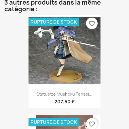
3 autres produits dans la même
catégorie :
RUPTURE DE STOCK
favorite_border
Statuette Mushoku Tensei...
207,50 €
RUPTURE DE STOCK
favorite_border