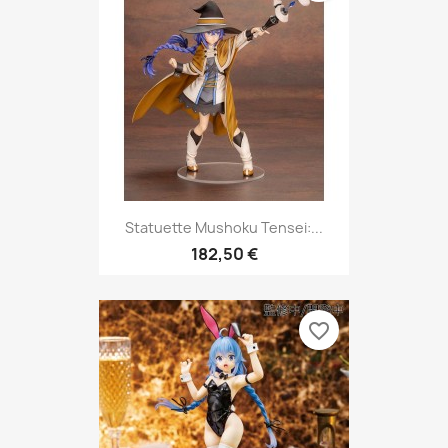
Statuette Mushoku Tensei:...
182,50 €
favorite_border