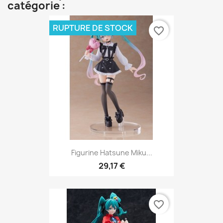
catégorie :
RUPTURE DE STOCK
favorite_border
Figurine Hatsune Miku...
29,17 €
favorite_border