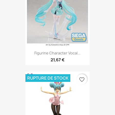
Figurine Character Vocal...
21,67 €
RUPTURE DE STOCK
favorite_border