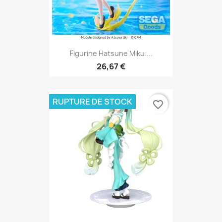
Figurine Hatsune Miku:...
26,67 €
RUPTURE DE STOCK
favorite_border