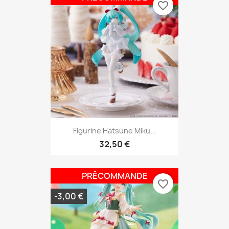
favorite_border
Figurine Hatsune Miku...
32,50 €
PRÉCOMMANDE
favorite_border
-3,00 €