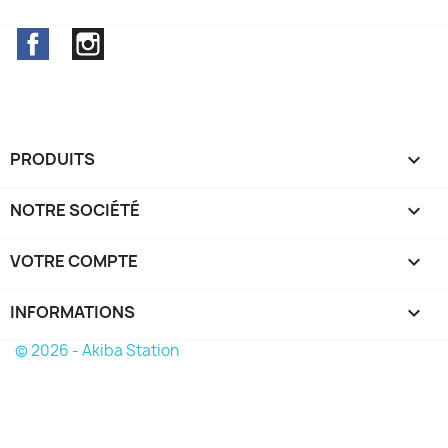
Facebook
Instagram
PRODUITS

NOTRE SOCIÉTÉ

VOTRE COMPTE

INFORMATIONS
keyboard_arrow_down
© 2026 - Akiba Station