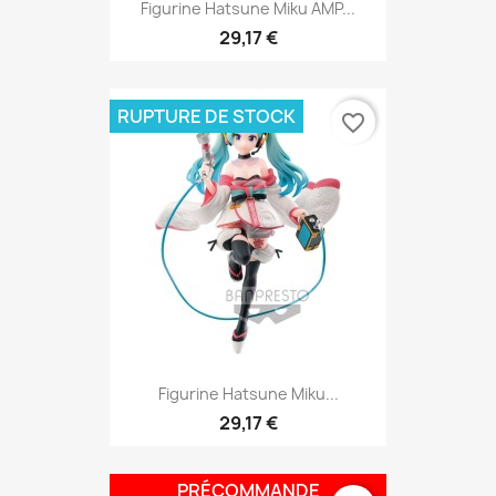
Figurine Hatsune Miku AMP...
29,17 €
RUPTURE DE STOCK
favorite_border
Figurine Hatsune Miku...
29,17 €
PRÉCOMMANDE