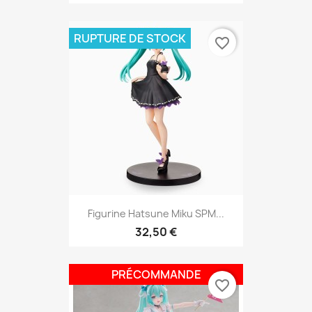
RUPTURE DE STOCK
favorite_border
Figurine Hatsune Miku SPM...
32,50 €
PRÉCOMMANDE
favorite_border