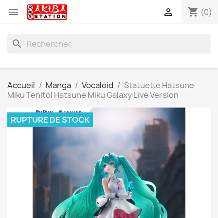
shopping_cart


(0)
search
Accueil
Manga
Vocaloid
Statuette Hatsune
Miku Tenitol Hatsune Miku Galaxy Live Version
RUPTURE DE STOCK