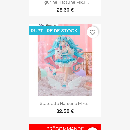
Figurine Hatsune Miku...
28,33 €
RUPTURE DE STOCK
favorite_border
Statuette Hatsune Miku...
82,50 €
PRÉCOMMANDE