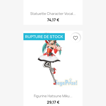
Statuette Character Vocal...
74,17 €
RUPTURE DE STOCK
favorite_border
Figurine Hatsune Miku...
29,17 €