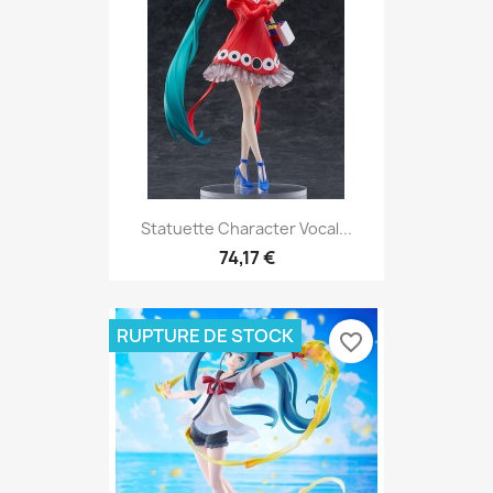
Statuette Character Vocal...
74,17 €
RUPTURE DE STOCK
favorite_border