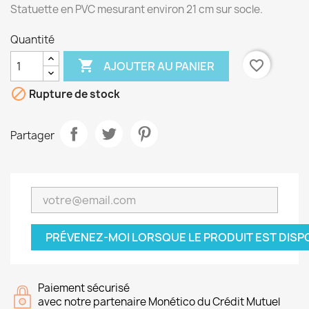
Statuette en PVC mesurant environ 21 cm sur socle.
Quantité

favorite_border
AJOUTER AU PANIER

Rupture de stock
Partager
PRÉVENEZ-MOI LORSQUE LE PRODUIT EST DISP
Paiement sécurisé
avec notre partenaire Monético du Crédit Mutuel