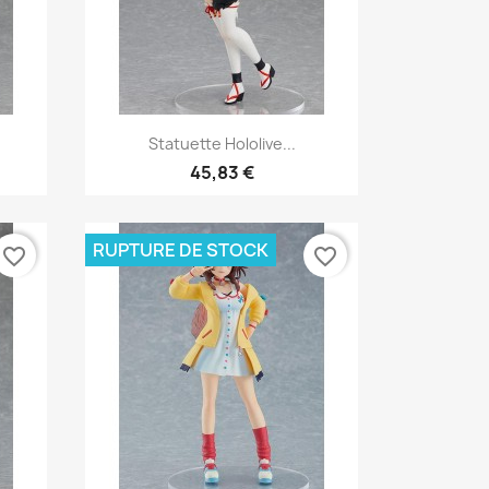
Aperçu rapide

Statuette Hololive...
45,83 €
RUPTURE DE STOCK
favorite_border
favorite_border