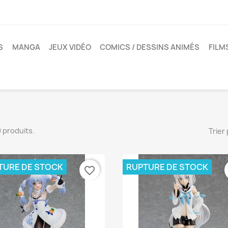
S
MANGA
JEUX VIDÉO
COMICS / DESSINS ANIMÉS
FILM
30 produits.
Trier 
TURE DE STOCK
RUPTURE DE STOCK
favorite_border