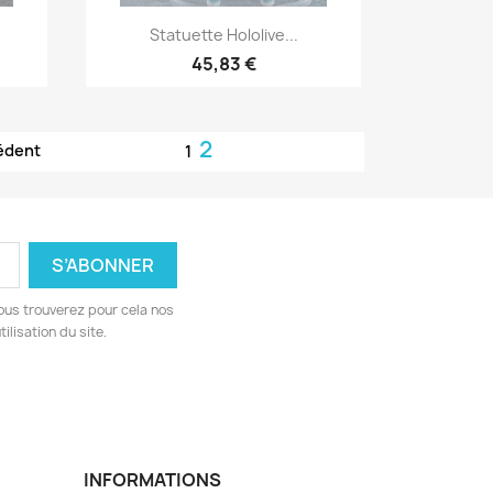
Aperçu rapide

Statuette Hololive...
45,83 €
2
édent
1
ous trouverez pour cela nos
ilisation du site.
INFORMATIONS