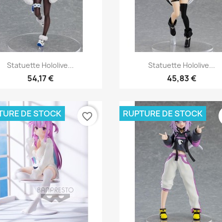
Aperçu rapide
Aperçu rapide


Statuette Hololive...
Statuette Hololive...
54,17 €
45,83 €
TURE DE STOCK
RUPTURE DE STOCK
favorite_border