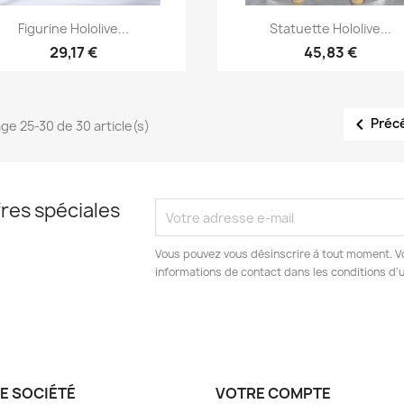
Aperçu rapide
Aperçu rapide


Figurine Hololive...
Statuette Hololive...
29,17 €
45,83 €

Préc
age 25-30 de 30 article(s)
res spéciales
Vous pouvez vous désinscrire à tout moment. V
informations de contact dans les conditions d'ut
E SOCIÉTÉ
VOTRE COMPTE