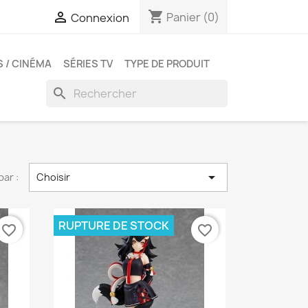
shopping_cart

Panier
(0)
Connexion
S / CINÉMA
SÉRIES TV
TYPE DE PRODUIT
search

par :
Choisir
RUPTURE DE STOCK
favorite_border
favorite_border