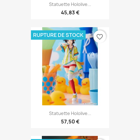
Statuette Hololive...
45,83 €
RUPTURE DE STOCK
favorite_border
Statuette Hololive...
57,50 €