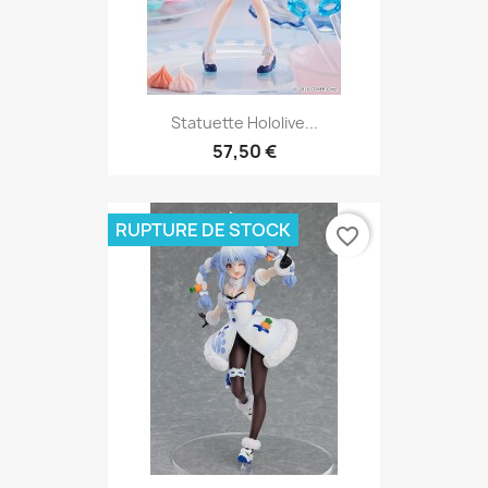
Statuette Hololive...
57,50 €
RUPTURE DE STOCK
favorite_border