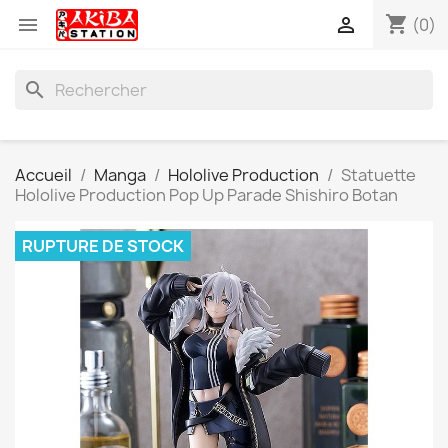
shopping_cart


(0)
search
Accueil
Manga
Hololive Production
Statuette
Hololive Production Pop Up Parade Shishiro Botan
RUPTURE DE STOCK