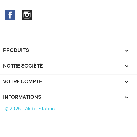
Facebook
Instagram
PRODUITS

NOTRE SOCIÉTÉ

VOTRE COMPTE

INFORMATIONS
keyboard_arrow_down
© 2026 - Akiba Station