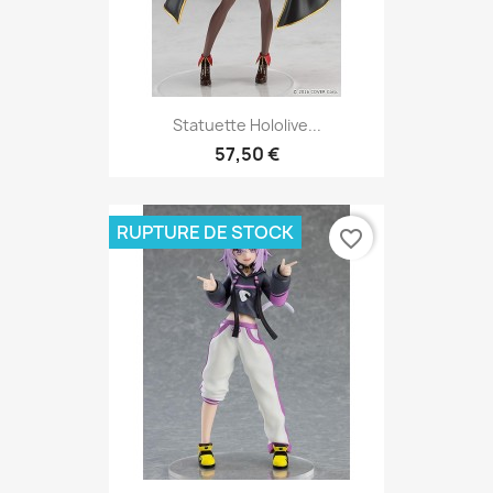
Statuette Hololive...
57,50 €
RUPTURE DE STOCK
favorite_border