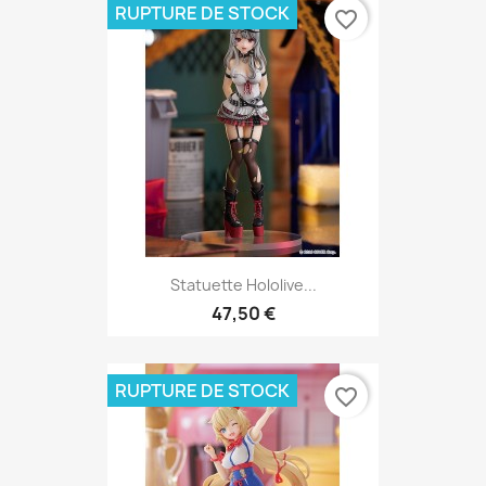
RUPTURE DE STOCK
favorite_border
Statuette Hololive...
47,50 €
RUPTURE DE STOCK
favorite_border