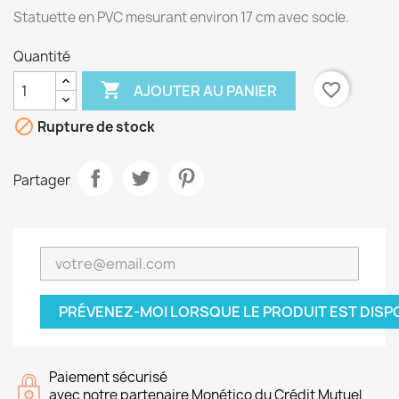
Statuette en PVC mesurant environ 17 cm avec socle.
Quantité

favorite_border
AJOUTER AU PANIER

Rupture de stock
Partager
PRÉVENEZ-MOI LORSQUE LE PRODUIT EST DISP
Paiement sécurisé
avec notre partenaire Monético du Crédit Mutuel