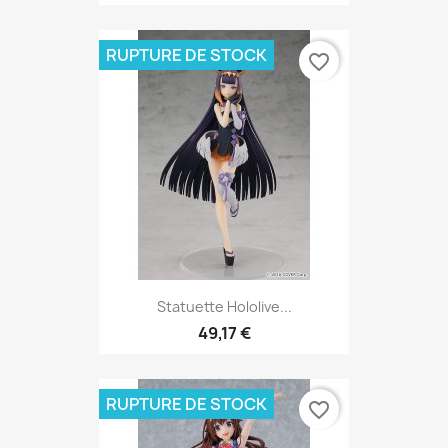
RUPTURE DE STOCK
favorite_border
Statuette Hololive...
49,17 €
RUPTURE DE STOCK
favorite_border