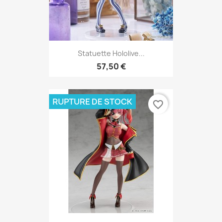
Statuette Hololive...
57,50 €
RUPTURE DE STOCK
favorite_border