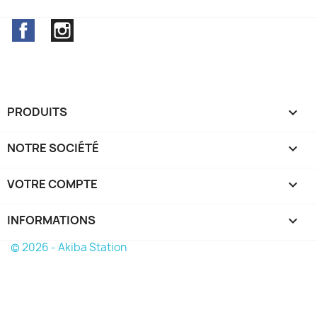
Facebook
Instagram
PRODUITS

NOTRE SOCIÉTÉ

VOTRE COMPTE

INFORMATIONS
keyboard_arrow_down
© 2026 - Akiba Station