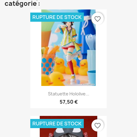
catégorie :
RUPTURE DE STOCK
favorite_border
Statuette Hololive...
57,50 €
RUPTURE DE STOCK
favorite_border