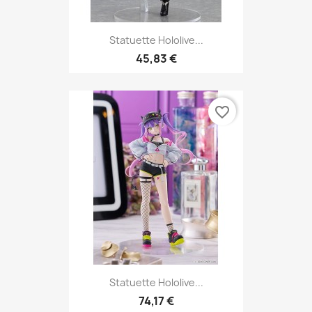
Statuette Hololive...
45,83 €
favorite_border
Statuette Hololive...
74,17 €