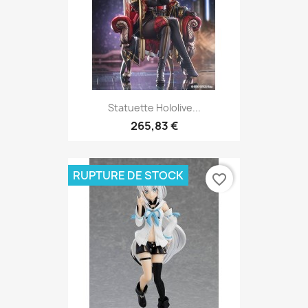
Statuette Hololive...
265,83 €
RUPTURE DE STOCK
favorite_border