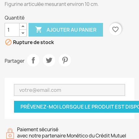
Figurine articulée mesurant environ 10 cm.
Quantité

favorite_border
AJOUTER AU PANIER

Rupture de stock
Partager
PRÉVENEZ-MOI LORSQUE LE PRODUIT EST DISP
Paiement sécurisé
avec notre partenaire Monético du Crédit Mutuel