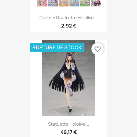
Carte + Gaufrette Hololive...
2,92 €
RUPTURE DE STOCK
favorite_border
Statuette Hololive...
49,17 €