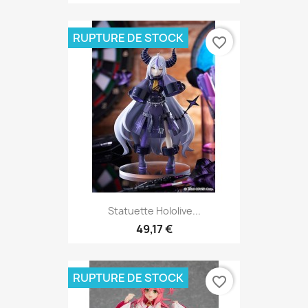
RUPTURE DE STOCK
favorite_border
Statuette Hololive...
49,17 €
RUPTURE DE STOCK
favorite_border