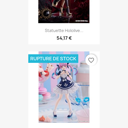
Statuette Hololive...
54,17 €
RUPTURE DE STOCK
favorite_border