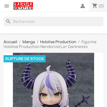
shopping_cart


(0)
search
Accueil
Manga
Hololive Production
Figurine
Hololive Production Nendoroid La+ Darknesss
RUPTURE DE STOCK