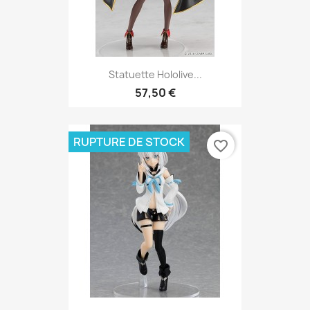
Statuette Hololive...
57,50 €
RUPTURE DE STOCK
favorite_border