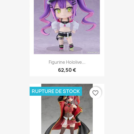
Figurine Hololive...
62,50 €
RUPTURE DE STOCK
favorite_border