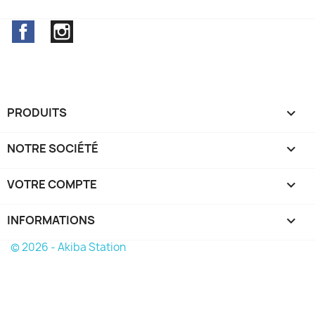
Facebook
Instagram
PRODUITS

NOTRE SOCIÉTÉ

VOTRE COMPTE

INFORMATIONS
keyboard_arrow_down
© 2026 - Akiba Station