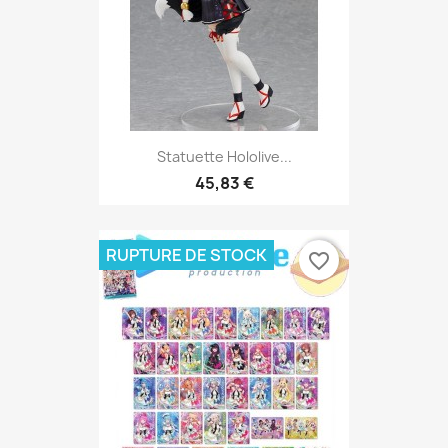
Statuette Hololive...
45,83 €
RUPTURE DE STOCK
favorite_border