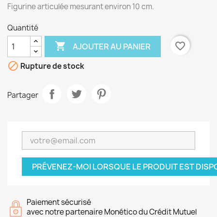
Figurine articulée mesurant environ 10 cm.
Quantité

favorite_border
AJOUTER AU PANIER

Rupture de stock
Partager
PRÉVENEZ-MOI LORSQUE LE PRODUIT EST DISP
Paiement sécurisé
avec notre partenaire Monético du Crédit Mutuel